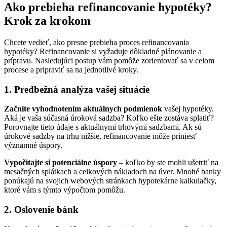
Ako prebieha refinancovanie hypotéky?
Krok za krokom
Chcete vedieť, ako presne prebieha proces refinancovania
hypotéky? Refinancovanie si vyžaduje dôkladné plánovanie a
prípravu. Nasledujúci postup vám pomôže zorientovať sa v celom
procese a pripraviť sa na jednotlivé kroky.
1. Predbežná analýza vašej situácie
Začnite vyhodnotením aktuálnych podmienok
vašej hypotéky.
Aká je vaša súčasná úroková sadzba? Koľko ešte zostáva splatiť?
Porovnajte tieto údaje s aktuálnymi trhovými sadzbami. Ak sú
úrokové sadzby na trhu nižšie, refinancovanie môže priniesť
významné úspory.
Vypočítajte si potenciálne úspory
– koľko by ste mohli ušetriť na
mesačných splátkach a celkových nákladoch na úver. Mnohé banky
ponúkajú na svojich webových stránkach hypotekárne kalkulačky,
ktoré vám s týmto výpočtom pomôžu.
2. Oslovenie bánk