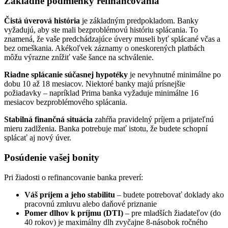
Základné podmienky refinancovania
Čistá úverová história
je základným predpokladom. Banky
vyžadujú, aby ste mali bezproblémovú históriu splácania. To
znamená, že vaše predchádzajúce úvery museli byť splácané včas a
bez omeškania. Akékoľvek záznamy o oneskorených platbách
môžu výrazne znížiť vaše šance na schválenie.
Riadne splácanie súčasnej hypotéky
je nevyhnutné minimálne po
dobu 10 až 18 mesiacov. Niektoré banky majú prísnejšie
požiadavky – napríklad Prima banka vyžaduje minimálne 16
mesiacov bezproblémového splácania.
Stabilná finančná situácia
zahŕňa pravidelný príjem a prijateľnú
mieru zadlženia. Banka potrebuje mať istotu, že budete schopní
splácať aj nový úver.
Posúdenie vašej bonity
Pri žiadosti o refinancovanie banka preverí:
Váš príjem a jeho stabilitu
– budete potrebovať doklady ako
pracovnú zmluvu alebo daňové priznanie
Pomer dlhov k príjmu (DTI)
– pre mladších žiadateľov (do
40 rokov) je maximálny dlh zvyčajne 8-násobok ročného