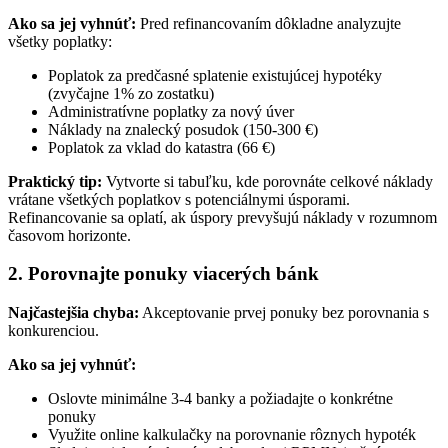
Ako sa jej vyhnúť:
Pred refinancovaním dôkladne analyzujte
všetky poplatky:
Poplatok za predčasné splatenie existujúcej hypotéky
(zvyčajne 1% zo zostatku)
Administratívne poplatky za nový úver
Náklady na znalecký posudok (150-300 €)
Poplatok za vklad do katastra (66 €)
Praktický tip:
Vytvorte si tabuľku, kde porovnáte celkové náklady
vrátane všetkých poplatkov s potenciálnymi úsporami.
Refinancovanie sa oplatí, ak úspory prevyšujú náklady v rozumnom
časovom horizonte.
2. Porovnajte ponuky viacerých bánk
Najčastejšia chyba:
Akceptovanie prvej ponuky bez porovnania s
konkurenciou.
Ako sa jej vyhnúť:
Oslovte minimálne 3-4 banky a požiadajte o konkrétne
ponuky
Využite online kalkulačky na porovnanie rôznych hypoték