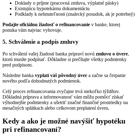
Doklady o príjme (pracovná zmluva, výplatné pásky)
Existujúcu hypotekárnu dokumentáciu
Podklady k nehnuteľnosti (znalecký posudok, ak je potrebný)
Podajte oficiálnu žiadosť o refinancovanie
v banke, ktorej
ponuka vám najviac vyhovuje.
5. Schválenie a podpis zmluvy
Po schválení vašej žiadosti banka pripraví novú
zmluvu o úvere
,
ktorú musíte podpísať. Dôkladne si prečítajte všetky podmienky
pred podpisom.
Následne banka
vyplatí váš pôvodný úver
a začne sa čerpanie
nového podľa dohodnutých podmienok.
Celý proces refinancovania zvyčajne trvá niekoľko týždňov.
Dôkladná príprava a informovanosť vám môžu pomôcť získať
výhodnejšie podmienky a ušetriť značné finančné prostriedky na
mesačných splátkach alebo celkovom preplatení úveru.
Kedy a ako je možné navýšiť hypotéku
pri refinancovaní?