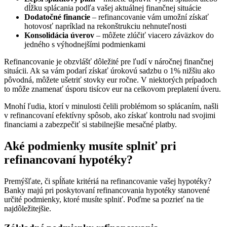
dĺžku splácania podľa vašej aktuálnej finančnej situácie
Dodatočné financie
– refinancovanie vám umožní získať
hotovosť napríklad na rekonštrukciu nehnuteľnosti
Konsolidácia úverov
– môžete zlúčiť viacero záväzkov do
jedného s výhodnejšími podmienkami
Refinancovanie je obzvlášť dôležité pre ľudí v náročnej finančnej
situácii. Ak sa vám podarí získať úrokovú sadzbu o 1% nižšiu ako
pôvodná, môžete ušetriť stovky eur ročne. V niektorých prípadoch
to môže znamenať úsporu tisícov eur na celkovom preplatení úveru.
Mnohí ľudia, ktorí v minulosti čelili problémom so splácaním, našli
v refinancovaní efektívny spôsob, ako získať kontrolu nad svojimi
financiami a zabezpečiť si stabilnejšie mesačné platby.
Aké podmienky musíte splniť pri
refinancovaní hypotéky?
Premýšľate, či spĺňate kritériá na refinancovanie vašej hypotéky?
Banky majú pri poskytovaní refinancovania hypotéky stanovené
určité podmienky, ktoré musíte splniť. Poďme sa pozrieť na tie
najdôležitejšie.