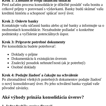
Krok 1: Zhodnoťte svoju finančnú situáciu
Pred začatím procesu konsolidácie je dôležité posúdiť vašu bonitu a
celkové príjmy v porovnaní s výdavkami. Banky budú skúmať vašu
kreditnú históriu a schopnosť splácať nový úver.
Krok 2: Oslovte banky
Kontaktujte vašu súčasnú banku alebo aj iné banky a informujte sa o
možnostiach konsolidácie. Nezabudnite požiadať o konkrétne
podmienky a vyčíslenie potenciálnych úspor.
Krok 3: Pripravte potrebné dokumenty
Pre konsolidáciu budete potrebovať:
Doklady o príjme
Dokumentáciu k existujúcim úverom
Znalecký posudok nehnuteľnosti (ak je potrebný)
Osobné doklady
Krok 4: Podajte žiadosť a čakajte na schválenie
Po zhromaždení všetkých potrebných dokumentov podajte žiadosť
o nový konsolidovaný úver. Po jeho schválení banka vyplatí vaše
pôvodné záväzky.
Aké výhody prináša konsolidácia úverov?