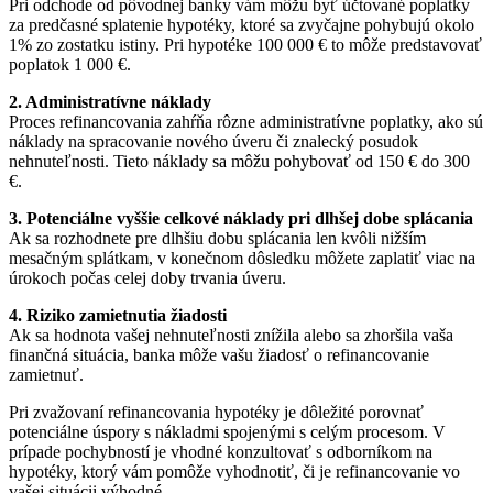
Pri odchode od pôvodnej banky vám môžu byť účtované poplatky
za predčasné splatenie hypotéky, ktoré sa zvyčajne pohybujú okolo
1% zo zostatku istiny. Pri hypotéke 100 000 € to môže predstavovať
poplatok 1 000 €.
2. Administratívne náklady
Proces refinancovania zahŕňa rôzne administratívne poplatky, ako sú
náklady na spracovanie nového úveru či znalecký posudok
nehnuteľnosti. Tieto náklady sa môžu pohybovať od 150 € do 300
€.
3. Potenciálne vyššie celkové náklady pri dlhšej dobe splácania
Ak sa rozhodnete pre dlhšiu dobu splácania len kvôli nižším
mesačným splátkam, v konečnom dôsledku môžete zaplatiť viac na
úrokoch počas celej doby trvania úveru.
4. Riziko zamietnutia žiadosti
Ak sa hodnota vašej nehnuteľnosti znížila alebo sa zhoršila vaša
finančná situácia, banka môže vašu žiadosť o refinancovanie
zamietnuť.
Pri zvažovaní refinancovania hypotéky je dôležité porovnať
potenciálne úspory s nákladmi spojenými s celým procesom. V
prípade pochybností je vhodné konzultovať s odborníkom na
hypotéky, ktorý vám pomôže vyhodnotiť, či je refinancovanie vo
vašej situácii výhodné.