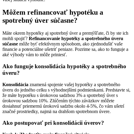
Môžem refinancovať hypotéku a
spotrebný úver súčasne?
Máte okrem hypotéky aj spotrebný úver a premýšľate, či by ste ich
mohli spojiť?
Refinancovanie hypotéky a spotrebného úveru
súčasne
môže byť efektívnym spôsobom, ako zjednodušiť vaše
financie a potenciálne ušetriť peniaze. Pozrime sa, ako to funguje a
aké výhody vám to môže priniesť.
Ako funguje konsolidácia hypotéky a spotrebného
úveru?
Konsolidácia
znamená spojenie vašej hypotéky a spotrebného
úveru do jedného celku s výhodnejšími podmienkami. Predstavte si,
že máte hypotéku s úrokovou sadzbou 3% a spotrebný úver s
úrokovou sadzbou 10%. Zlúčením týchto záväzkov môžete
dosiahnuť priemernú úrokovú sadzbu okolo 4-5%, čo vám ušetrí
značné prostriedky, najmä na drahšom spotrebnom úvere.
Ako postupovať pri konsolidácii úverov?