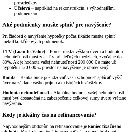
prostriedkov
Účelová
– napríklad na rekonštrukciu, s výhodnejšími
podmienkami
Aké podmienky musíte splniť pre navýšenie?
Pri žiadosti o navýšenie hypotéky počas fixácie musíte splniť
niekoľko kľúčových podmienok:
LTV (Loan-to-Value)
– Pomer medzi výškou úveru a hodnotou
nehnuteľnosti musí zostať v prijateľných medziach, zvyčajne do
80%. Ak je hodnota vašej nehnuteľnosti 200 000 € a máte už
hypotéku 120 000 €, priestor na navýšenie je obmedzený.
Bonita
– Banka bude posudzovať vašu schopnosť splácať vyšší
úver na základe vášho príjmu a existujúcich záväzkov.
Hodnota nehnuteľnosti
– Aktuálna hodnota vašej nehnuteľnosti
musí byť dostatočná na zabezpečenie celkovej sumy úveru vrátane
navýšenia.
Kedy je ideálny čas na refinancovanie?
Najvhodnejším obdobím na refinancovanie je
koniec fixačného
obdobia
. Banka je povinná informovať vás o novej úrokovej