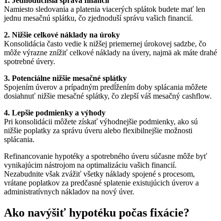
1. Jednoduchšia správa financií
Namiesto sledovania a platenia viacerých splátok budete mať len
jednu mesačnú splátku, čo zjednoduší správu vašich financií.
2. Nižšie celkové náklady na úroky
Konsolidácia často vedie k nižšej priemernej úrokovej sadzbe, čo
môže výrazne znížiť celkové náklady na úvery, najmä ak máte drahé
spotrebné úvery.
3. Potenciálne nižšie mesačné splátky
Spojením úverov a prípadným predĺžením doby splácania môžete
dosiahnuť nižšie mesačné splátky, čo zlepší váš mesačný cashflow.
4. Lepšie podmienky a výhody
Pri konsolidácii môžete získať výhodnejšie podmienky, ako sú
nižšie poplatky za správu úveru alebo flexibilnejšie možnosti
splácania.
Refinancovanie hypotéky a spotrebného úveru súčasne môže byť
vynikajúcim nástrojom na optimalizáciu vašich financií.
Nezabudnite však zvážiť všetky náklady spojené s procesom,
vrátane poplatkov za predčasné splatenie existujúcich úverov a
administratívnych nákladov na nový úver.
Ako navýšiť hypotéku počas fixácie?