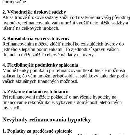
eur mesačne.
2. Výhodnejšie úrokové sadzby
Ak sa trhové úrokové sadzby znížili od uzatvorenia vašej pôvodnej
hypotéky, refinancovanie vám umožní využiť tieto nižšie sadzby a
ušetriť na celkových úrokoch.
3. Konsolidácia viacerých úverov
Refinancovaním môžete zlúčiť niekoľko existujúcich úverov do
jedného s lepšími podmienkami. To zjednoduší správu vašich
financií a môže znížiť celkové náklady na úvery.
4. Flexibilnejšie podmienky splácania
Mnohé banky ponúkajú pri refinancovaní flexibilnejšie možnosti
splácania, čo vám umožní prispôsobiť si splátkový kalendár podľa
vašich aktuálnych finančných možností.
5. Získanie dodatočných financií
Pri refinancovaní môžete požiadať o navýšenie hypotéky na
financovanie rekonštrukcie, vybavenia domácnosti alebo iných
investícií.
Nevýhody refinancovania hypotéky
1. Poplatky za predčasné splatenie