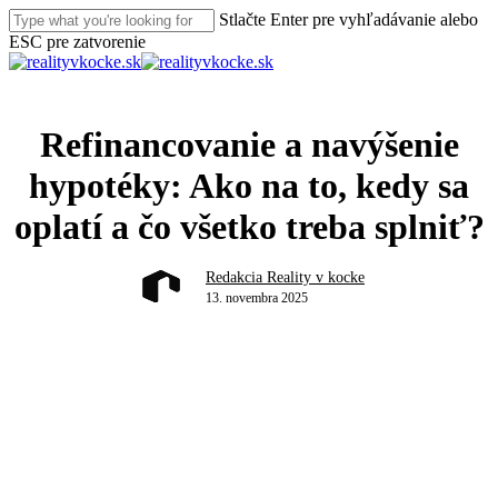
Skip
Stlačte Enter pre vyhľadávanie alebo
to
ESC pre zatvorenie
main
Close
content
Search
search
Menu
Refinancovanie a navýšenie
hypotéky: Ako na to, kedy sa
oplatí a čo všetko treba splniť?
Redakcia Reality v kocke
13. novembra 2025