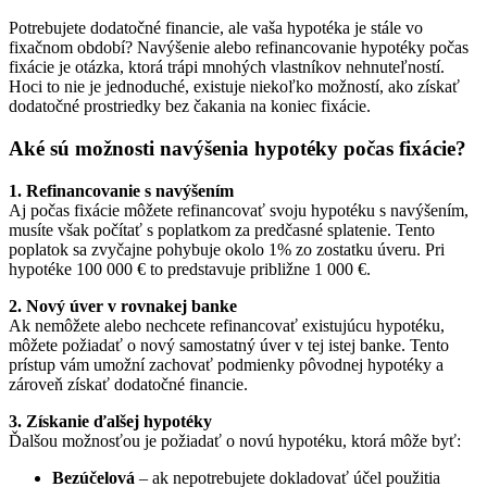
Potrebujete dodatočné financie, ale vaša hypotéka je stále vo
fixačnom období? Navýšenie alebo refinancovanie hypotéky počas
fixácie je otázka, ktorá trápi mnohých vlastníkov nehnuteľností.
Hoci to nie je jednoduché, existuje niekoľko možností, ako získať
dodatočné prostriedky bez čakania na koniec fixácie.
Aké sú možnosti navýšenia hypotéky počas fixácie?
1. Refinancovanie s navýšením
Aj počas fixácie môžete refinancovať svoju hypotéku s navýšením,
musíte však počítať s poplatkom za predčasné splatenie. Tento
poplatok sa zvyčajne pohybuje okolo 1% zo zostatku úveru. Pri
hypotéke 100 000 € to predstavuje približne 1 000 €.
2. Nový úver v rovnakej banke
Ak nemôžete alebo nechcete refinancovať existujúcu hypotéku,
môžete požiadať o nový samostatný úver v tej istej banke. Tento
prístup vám umožní zachovať podmienky pôvodnej hypotéky a
zároveň získať dodatočné financie.
3. Získanie ďalšej hypotéky
Ďalšou možnosťou je požiadať o novú hypotéku, ktorá môže byť:
Bezúčelová
– ak nepotrebujete dokladovať účel použitia