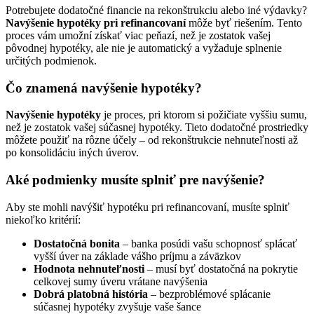
Potrebujete dodatočné financie na rekonštrukciu alebo iné výdavky?
Navýšenie hypotéky pri refinancovaní
môže byť riešením. Tento
proces vám umožní získať viac peňazí, než je zostatok vašej
pôvodnej hypotéky, ale nie je automatický a vyžaduje splnenie
určitých podmienok.
Čo znamená navýšenie hypotéky?
Navýšenie hypotéky
je proces, pri ktorom si požičiate vyššiu sumu,
než je zostatok vašej súčasnej hypotéky. Tieto dodatočné prostriedky
môžete použiť na rôzne účely – od rekonštrukcie nehnuteľnosti až
po konsolidáciu iných úverov.
Aké podmienky musíte splniť pre navýšenie?
Aby ste mohli navýšiť hypotéku pri refinancovaní, musíte splniť
niekoľko kritérií:
Dostatočná bonita
– banka posúdi vašu schopnosť splácať
vyšší úver na základe vášho príjmu a záväzkov
Hodnota nehnuteľnosti
– musí byť dostatočná na pokrytie
celkovej sumy úveru vrátane navýšenia
Dobrá platobná história
– bezproblémové splácanie
súčasnej hypotéky zvyšuje vaše šance