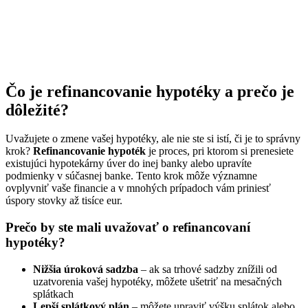
Čo je refinancovanie hypotéky a prečo je
dôležité?
Uvažujete o zmene vašej hypotéky, ale nie ste si istí, či je to správny
krok?
Refinancovanie hypoték
je proces, pri ktorom si prenesiete
existujúci hypotekárny úver do inej banky alebo upravíte
podmienky v súčasnej banke. Tento krok môže významne
ovplyvniť vaše financie a v mnohých prípadoch vám priniesť
úspory stovky až tisíce eur.
Prečo by ste mali uvažovať o refinancovaní
hypotéky?
Nižšia úroková sadzba
– ak sa trhové sadzby znížili od
uzatvorenia vašej hypotéky, môžete ušetriť na mesačných
splátkach
Lepší splátkový plán
– môžete upraviť výšku splátok alebo