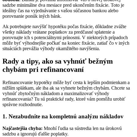
sadzbe minimálne dva mesiace pred ukončením fixácie. Toto je
ideálny čas na vyjednávanie s vašou súčasnou bankou alebo
porovnanie ponúk iných bánk.
Ak potrebujete navýšiť hypotéku počas fixácie, dôkladne zvážte
všetky náklady vrátane poplatkov za predčasné splatenie a
porovnajte ich s potenciálnymi prínosmi. V niektorých prípadoch
môže byť výhodnejšie počkať na koniec fixácie, zatiaľ čo v iných
situáciách prevážia výhody okamžitého navýšenia.
Rady a tipy, ako sa vyhnúť bežným
chybám pri refinancovaní
Refinancovanie hypotéky môže byť cesta k lepším podmienkam a
nižším splátkam, ale iba ak sa vyhnete bežným chybám. Chcete sa
vyhnúť zbytočným nákladom a maximalizovať výhody
refinancovania? Tu sú praktické rady, ktoré vám pomôžu urobiť
správne rozhodnutie.
1. Nezabudnite na kompletnú analýzu nákladov
Najčastejšia chyba:
Mnohí ľudia sa sústredia len na úrokovú
sadzbu a ignorujú ďalšie poplatky.