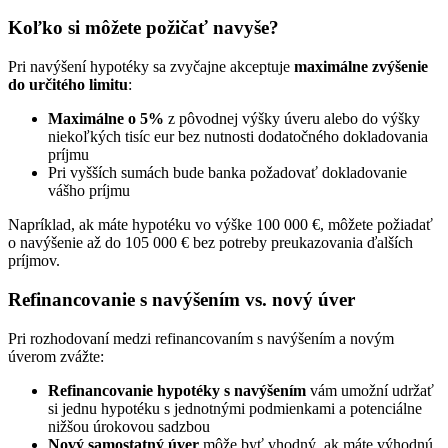
Koľko si môžete požičať navyše?
Pri navýšení hypotéky sa zvyčajne akceptuje
maximálne zvýšenie
do určitého limitu
:
Maximálne o 5%
z pôvodnej výšky úveru alebo do výšky
niekoľkých tisíc eur bez nutnosti dodatočného dokladovania
príjmu
Pri vyšších sumách bude banka požadovať dokladovanie
vášho príjmu
Napríklad, ak máte hypotéku vo výške 100 000 €, môžete požiadať
o navýšenie až do 105 000 € bez potreby preukazovania ďalších
príjmov.
Refinancovanie s navýšením vs. nový úver
Pri rozhodovaní medzi refinancovaním s navýšením a novým
úverom zvážte:
Refinancovanie hypotéky s navýšením
vám umožní udržať
si jednu hypotéku s jednotnými podmienkami a potenciálne
nižšou úrokovou sadzbou
Nový samostatný úver
môže byť vhodný, ak máte výhodnú