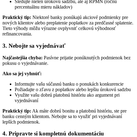
Sledujte nielen úrokovú sadzbu, ale aj RPMN (ročnú
percentuálnu mieru nákladov)
Praktický tip:
Niektoré banky ponúkajú akciové podmienky pre
nových klientov alebo preplatenie poplatkov za predčasné splatenie.
Tieto výhody môžu výrazne ovplyvniť celkovú výhodnosť
refinancovania.
3. Nebojte sa vyjednávať
Najčastejšia chyba:
Pasívne prijatie ponúknutých podmienok bez
pokusu o vyjednávanie.
Ako sa jej vyhnúť:
Informujte vašu súčasnú banku o ponukách konkurencie
Požiadajte o zľavu z poplatkov alebo lepšiu úrokovú sadzbu
Využite vašu dobrú platobnú históriu ako argument pri
vyjednávaní
Praktický tip:
Ak máte dobrú bonitu a platobnú históriu, ste pre
banku cenným klientom. Nebojte sa to využiť pri vyjednávaní
lepších podmienok.
4. Pripravte si kompletnú dokumentáciu