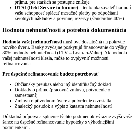
príjmu, pre starších sa postupne znižuje
DTSI (Debt Service to Income)
– tento ukazovateľ hodnotí
vašu schopnosť splácať mesačné platby po odpočítaní
životných nákladov a povinnej rezervy (štandardne 40%)
Hodnota nehnuteľnosti a potrebná dokumentácia
Hodnota vašej nehnuteľnosti
musí byť dostatočná na pokrytie
nového úveru. Banky zvyčajne poskytujú financovanie do výšky
80% hodnoty nehnuteľnosti (LTV – Loan-to-Value). Ak hodnota
vašej nehnuteľnosti klesla, môže to ovplyvniť možnosti
refinancovania.
Pre úspešné refinancovanie budete potrebovať
:
Občiansky preukaz alebo iný identifikačný doklad
Doklady o príjme (pracovná zmluva, potvrdenie o
zamestnaní)
Zmluvu o pôvodnom úvere a potvrdenie o zostatku
Znalecký posudok a výpis z katastra nehnuteľností
Dôkladná príprava a splnenie týchto podmienok výrazne zvýši vaše
šance na úspešné refinancovanie hypotéky s výhodnejšími
podmienkami.