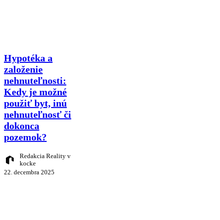
Hypotéka
Hypotéka a
a
založenie
založenie
nehnuteľnosti:
nehnuteľnosti:
Kedy je možné
Kedy
je
použiť byt, inú
možné
nehnuteľnosť či
použiť
dokonca
byt,
inú
pozemok?
nehnuteľnosť
či
Redakcia Reality v
dokonca
kocke
pozemok?
22. decembra 2025